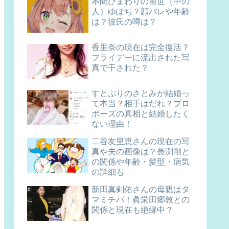
本間ひまわりの前世（中の
人）ゆぽち？顔バレや年齢
は？彼氏の噂は？
香里奈の現在は完全復活？
フライデーに流出された写
真で干された？
すとぷりのさとみが結婚っ
て本当？相手はだれ？プロ
ポーズの真相と結婚したく
ない理由！
二谷友里恵さんの現在の写
真や夫の画像は？長渕剛と
の関係や年齢・髪型・病気
の詳細も
新田真剣佑さんの母親はタ
マミチバ！眞栄田郷敦との
関係と現在も絶縁中？