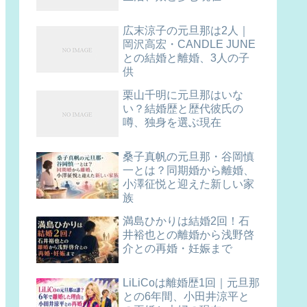
広末涼子の元旦那は2人｜
岡沢高宏・CANDLE JUNE
との結婚と離婚、3人の子
供
栗山千明に元旦那はいな
い？結婚歴と歴代彼氏の
噂、独身を選ぶ現在
桑子真帆の元旦那・谷岡慎
一とは？同期婚から離婚、
小澤征悦と迎えた新しい家
族
満島ひかりは結婚2回！石
井裕也との離婚から浅野啓
介との再婚・妊娠まで
LiLiCoは離婚歴1回｜元旦那
との6年間、小田井涼平と