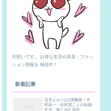
片想いです。 お得な生活や美容・ファッ
ション情報を 発信中！
新着記事
辺見えみりは2度離婚｜木
村祐一・松田賢二との結婚
生活、娘と歩む現在