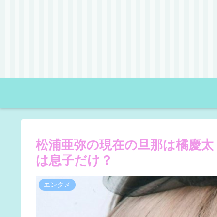
松浦亜弥の現在の旦那は橘慶太
は息子だけ？
エンタメ