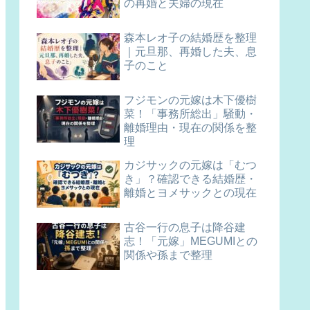
の再婚と夫婦の現在
森本レオ子の結婚歴を整理
｜元旦那、再婚した夫、息
子のこと
フジモンの元嫁は木下優樹
菜！「事務所総出」騒動・
離婚理由・現在の関係を整
理
カジサックの元嫁は「むつ
き」？確認できる結婚歴・
離婚とヨメサックとの現在
古谷一行の息子は降谷建
志！「元嫁」MEGUMIとの
関係や孫まで整理