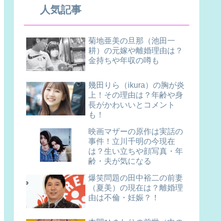
人気記事
菊地亜美の旦那（池田一
耕）の元嫁や離婚理由は？
金持ちや年収の噂も
幾田りら（ikura）の胸が炎
上！その理由は？年齢や身
長がかわいいとコメント
も！
映画マザーの原作は実話の
事件！立川千明の今現在
は？生い立ちや顔写真・年
齢・夫が気になる
爆笑問題の田中裕二の前妻
（夏美）の現在は？離婚理
由は不倫・妊娠？！