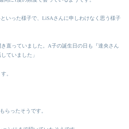
いといった様子で、
LiSA
さんに申しわけなく思う様子
開き直っていました。
A
子の誕生日の日も『達央
さん
話していました」
ます。
もらったそうです。