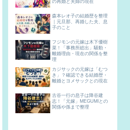
の再婚と夫婦の現在
森本レオ子の結婚歴を整理
｜元旦那、再婚した夫、息
子のこと
フジモンの元嫁は木下優樹
菜！「事務所総出」騒動・
離婚理由・現在の関係を整
理
カジサックの元嫁は「むつ
き」？確認できる結婚歴・
離婚とヨメサックとの現在
古谷一行の息子は降谷建
志！「元嫁」MEGUMIとの
関係や孫まで整理