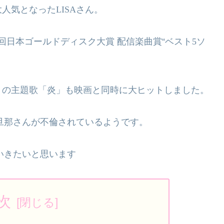
大人気となった
LISA
さん。
回日本ゴールドディスク大賞 配信楽曲賞“ベスト
5
ソ
。
」の主題歌「炎」も映画と同時に大ヒットしました。
旦那さんが不倫されているようです。
いきたいと思います
次