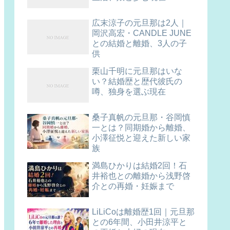
広末涼子の元旦那は2人｜
岡沢高宏・CANDLE JUNE
との結婚と離婚、3人の子
供
栗山千明に元旦那はいな
い？結婚歴と歴代彼氏の
噂、独身を選ぶ現在
桑子真帆の元旦那・谷岡慎
一とは？同期婚から離婚、
小澤征悦と迎えた新しい家
族
満島ひかりは結婚2回！石
井裕也との離婚から浅野啓
介との再婚・妊娠まで
LiLiCoは離婚歴1回｜元旦那
との6年間、小田井涼平と