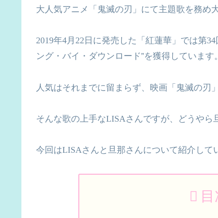
大人気アニメ「鬼滅の刃」にて主題歌を務め
2019
年
4
月
22
日に発売した「紅蓮華」では第
34
ング・バイ・ダウンロード”を獲得しています
人気はそれまでに留まらず、映画「鬼滅の刃
そんな歌の上手な
LISA
さんですが、どうやら
今回は
LISA
さんと旦那さんについて紹介して
目