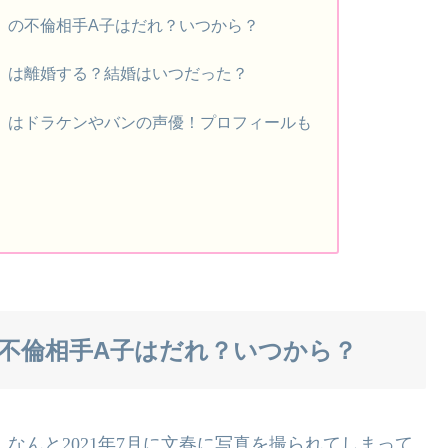
央）の不倫相手A子はだれ？いつから？
央）は離婚する？結婚はいつだった？
央）はドラケンやバンの声優！プロフィールも
の不倫相手A子はだれ？いつから？
、なんと
2021
年
7
月に文春に写真を
撮られてしまって