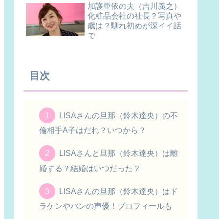
加護亜依の夫（吉川義之）
化粧品会社の社長？写真や
歳は？馴れ初めが深イイ話
で
目次
LISAさんの旦那（鈴木達央）の不
倫相手A子はだれ？いつから？
LISAさんと旦那（鈴木達央）は離
婚する？結婚はいつだった？
LISAさんの旦那（鈴木達央）はド
ラケンやバンの声優！プロフィールも