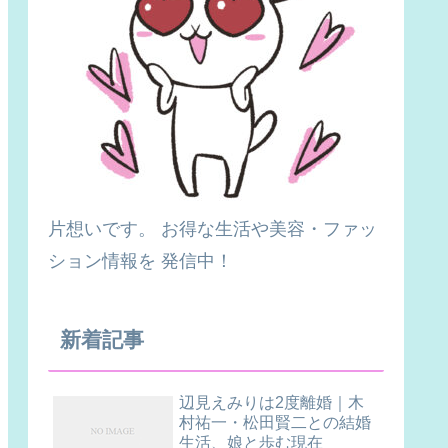
片想いです。 お得な生活や美容・ファッ
ション情報を 発信中！
新着記事
辺見えみりは2度離婚｜木
村祐一・松田賢二との結婚
生活、娘と歩む現在