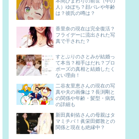
本間ひまわりの前世（中の
人）ゆぽち？顔バレや年齢
は？彼氏の噂は？
香里奈の現在は完全復活？
フライデーに流出された写
真で干された？
すとぷりのさとみが結婚っ
て本当？相手はだれ？プロ
ポーズの真相と結婚したく
ない理由！
二谷友里恵さんの現在の写
真や夫の画像は？長渕剛と
の関係や年齢・髪型・病気
の詳細も
新田真剣佑さんの母親はタ
マミチバ！眞栄田郷敦との
関係と現在も絶縁中？