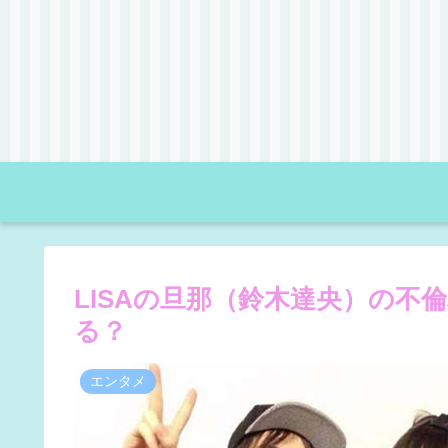
LISAの旦那（鈴木達央）の不
る？
エンタメ