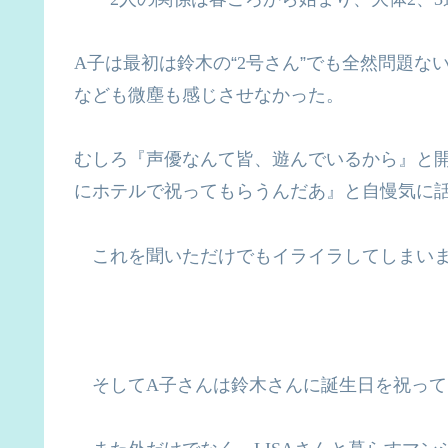
A
子は最初は鈴木の“
2
号さん”でも全然問題な
なども微塵も感じさせなかった。
むしろ『声優な
んて皆、遊んでいるから』と
にホテルで祝ってもらうんだあ』と自慢気に
これを聞いただけでもイライラしてしまい
そして
A
子さんは鈴木さんに誕生日を祝って