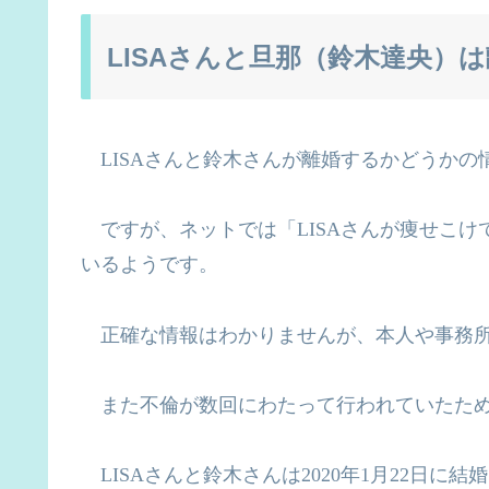
LISAさんと旦那（鈴木達央）
LISA
さんと鈴木さんが離婚するかどうかの
ですが、ネットでは「
LISA
さんが痩せこけ
いるようです。
正確な情報はわかりませんが、本人や事務所
また不倫が数回にわたって行われていたため
LISA
さんと鈴木さんは
2020
年
1
月
22
日に結婚