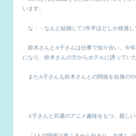
います。
な・・なんと結婚して
1
年半ほどしか経過し
鈴木さんと
A
子さんは仕事で知り合い、今年
になり、鈴木さんの方からホテルに誘ってい
また
A
子さんも鈴木さんとの関係を自身の
S
A
子さんと共通のアニメ趣味をもつ、親しい
「
2
人の関係は春ごろから始まり、大体
2
、
3