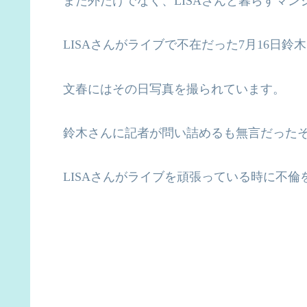
また外だけでなく、
LISA
さんと暮らすマン
LISA
さんがライブで不在だった
7
月
16
日鈴木
文春にはその日写真を撮られています。
鈴木さんに記者が問い詰めるも無言だった
LISA
さんがライブを頑張っている時に不倫