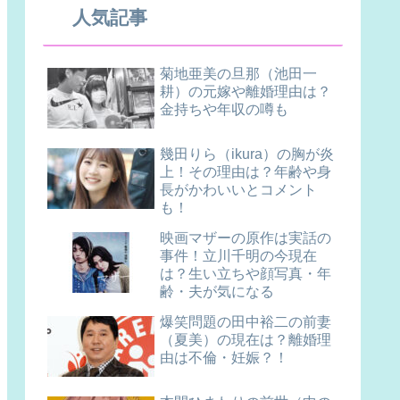
人気記事
菊地亜美の旦那（池田一
耕）の元嫁や離婚理由は？
金持ちや年収の噂も
幾田りら（ikura）の胸が炎
上！その理由は？年齢や身
長がかわいいとコメント
も！
映画マザーの原作は実話の
事件！立川千明の今現在
は？生い立ちや顔写真・年
齢・夫が気になる
爆笑問題の田中裕二の前妻
（夏美）の現在は？離婚理
由は不倫・妊娠？！