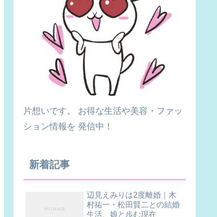
片想いです。 お得な生活や美容・ファッ
ション情報を 発信中！
新着記事
辺見えみりは2度離婚｜木
村祐一・松田賢二との結婚
生活、娘と歩む現在