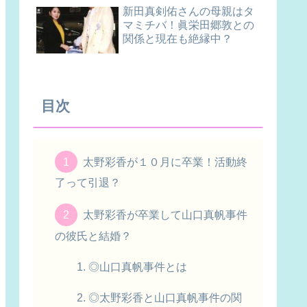
新田真剣佑さんの母親はタ
マミチバ！眞栄田郷敦との
関係と現在も絶縁中？
目次
太野彩香が１０月に卒業！活動終
了って引退？
太野彩香が卒業して山口真帆事件
の彼氏と結婚？
◎山口真帆事件とは
◎太野彩香と山口真帆事件の関