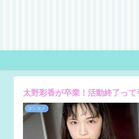
太野彩香が卒業！活動終了って
エンタメ