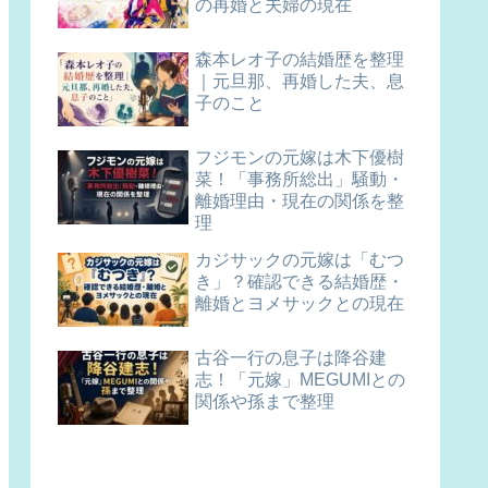
の再婚と夫婦の現在
森本レオ子の結婚歴を整理
｜元旦那、再婚した夫、息
子のこと
フジモンの元嫁は木下優樹
菜！「事務所総出」騒動・
離婚理由・現在の関係を整
理
カジサックの元嫁は「むつ
き」？確認できる結婚歴・
離婚とヨメサックとの現在
古谷一行の息子は降谷建
志！「元嫁」MEGUMIとの
関係や孫まで整理