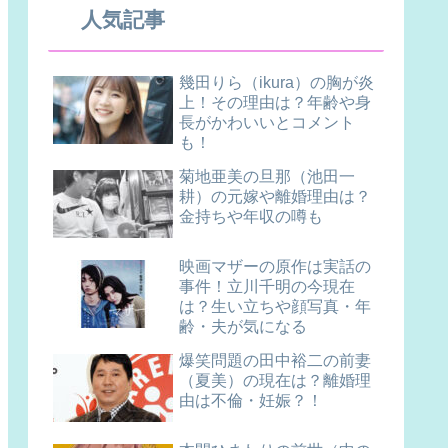
人気記事
幾田りら（ikura）の胸が炎
上！その理由は？年齢や身
長がかわいいとコメント
も！
菊地亜美の旦那（池田一
耕）の元嫁や離婚理由は？
金持ちや年収の噂も
映画マザーの原作は実話の
事件！立川千明の今現在
は？生い立ちや顔写真・年
齢・夫が気になる
爆笑問題の田中裕二の前妻
（夏美）の現在は？離婚理
由は不倫・妊娠？！