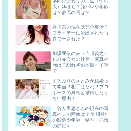
本間ひまわりの前世（中の
人）ゆぽち？顔バレや年齢
は？彼氏の噂は？
香里奈の現在は完全復活？
フライデーに流出された写
真で干された？
加護亜依の夫（吉川義之）
化粧品会社の社長？写真や
歳は？馴れ初めが深イイ話
で
すとぷりのさとみが結婚っ
て本当？相手はだれ？プロ
ポーズの真相と結婚したく
ない理由！
二谷友里恵さんの現在の写
真や夫の画像は？長渕剛と
の関係や年齢・髪型・病気
の詳細も