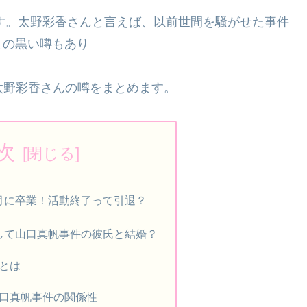
です。太野彩香さんと言えば、以前世間を騒がせた事件
との黒い噂もあり
太野彩香さんの噂をまとめます。
次
月に卒業！活動終了って引退？
して山口真帆事件の彼氏と結婚？
とは
口真帆事件の関係性