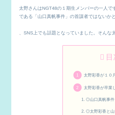
太野さんはNGT48の１期生メンバーの一人
である「山口真帆事件」の首謀者ではないか
、SNS上でも話題となっていました。そんな
目
太野彩香が１０
太野彩香が卒業
◎山口真帆事件
◎太野彩香と山