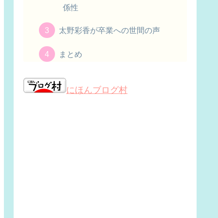
係性
太野彩香が卒業への世間の声
まとめ
にほんブログ村