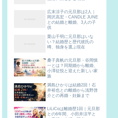
広末涼子の元旦那は2人｜
岡沢高宏・CANDLE JUNE
との結婚と離婚、3人の子
供
栗山千明に元旦那はいな
い？結婚歴と歴代彼氏の
噂、独身を選ぶ現在
桑子真帆の元旦那・谷岡慎
一とは？同期婚から離婚、
小澤征悦と迎えた新しい家
族
満島ひかりは結婚2回！石
井裕也との離婚から浅野啓
介との再婚・妊娠まで
LiLiCoは離婚歴1回｜元旦那
との6年間、小田井涼平と