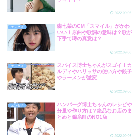
2022.09.06
森七菜のCM「スマイル」がかわ
エンタメ
いい！原曲や歌詞の意味は？歌が
下手て噂の真意は？
2022.09.06
スパイス博士ちゃんがスゴイ！カ
エンタメ
ルディやハリッサの使い方や餃子
やラーメンが激変
2022.09.06
ハンバーグ博士ちゃんのレシピや
エンタメ
分量や作り方は？絶品なお店のま
とめと錦糸町のNO1店
2022.09.06