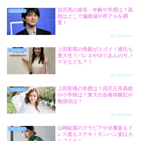
吉沢亮の身長・年齢や学歴は？高
エンタメ
校はどこで偏差値や卒アルを調
査！
2022.09.06
上田彩瑛の母親がスゴイ！彼氏も
エンタメ
東大生？バレエやゆりあんのモノ
マネなども？！
2022.09.06
上田彩瑛の学歴は？四天王寺高校
エンタメ
や小学校は？東大の合格体験記や
勉強法は？
2022.09.06
山崎紘菜のグラビアや水着姿もド
エンタメ
レス姿もステキ！モンハン姿はカ
ッコイイ！