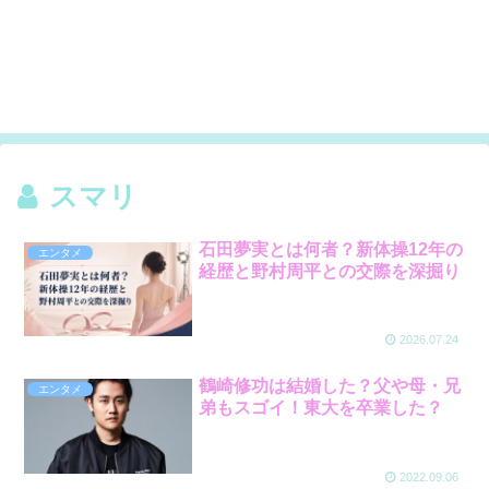
スマリ
石田夢実とは何者？新体操12年の
エンタメ
経歴と野村周平との交際を深掘り
2026.07.24
鶴崎修功は結婚した？父や母・兄
エンタメ
弟もスゴイ！東大を卒業した？
2022.09.06