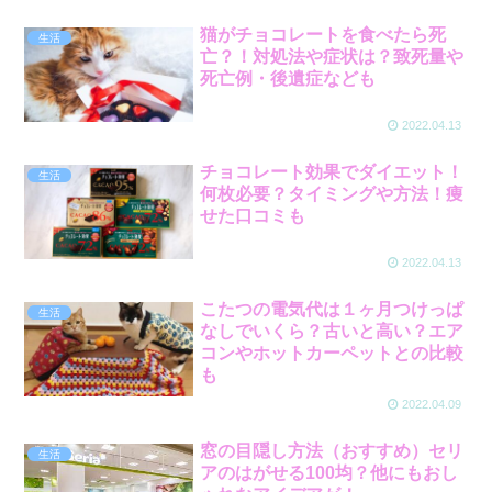
猫がチョコレートを食べたら死
生活
亡？！対処法や症状は？致死量や
死亡例・後遺症なども
2022.04.13
チョコレート効果でダイエット！
生活
何枚必要？タイミングや方法！痩
せた口コミも
2022.04.13
こたつの電気代は１ヶ月つけっぱ
生活
なしでいくら？古いと高い？エア
コンやホットカーペットとの比較
も
2022.04.09
窓の目隠し方法（おすすめ）セリ
生活
アのはがせる100均？他にもおし