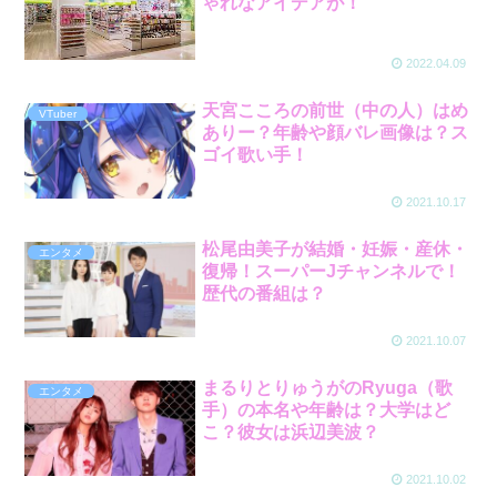
ゃれなアイデアが！
2022.04.09
天宮こころの前世（中の人）はめ
VTuber
ありー？年齢や顔バレ画像は？ス
ゴイ歌い手！
2021.10.17
松尾由美子が結婚・妊娠・産休・
エンタメ
復帰！スーパーJチャンネルで！
歴代の番組は？
2021.10.07
まるりとりゅうがのRyuga（歌
エンタメ
手）の本名や年齢は？大学はど
こ？彼女は浜辺美波？
2021.10.02