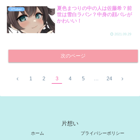
夏色まつりの中の人は佐藤希？前
VTuber
世は雪白ラパン？中身の顔バレが
かわいい！
2021.09.29
次のページ
1
2
3
4
5
…
24
片想い
ホーム
プライバシーポリシー