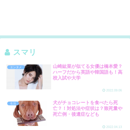
スマリ
山崎紘菜が似てる女優は橋本愛？
エンタメ
ハーフだから英語や韓国語も！高
校入試や大学
2022.09.06
犬がチョコレートを食べたら死
生活
亡？！対処法や症状は？致死量や
死亡例・後遺症なども
2022.04.13