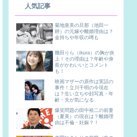
人気記事
菊地亜美の旦那（池田一
耕）の元嫁や離婚理由は？
金持ちや年収の噂も
幾田りら（ikura）の胸が炎
上！その理由は？年齢や身
長がかわいいとコメント
も！
映画マザーの原作は実話の
事件！立川千明の今現在
は？生い立ちや顔写真・年
齢・夫が気になる
爆笑問題の田中裕二の前妻
（夏美）の現在は？離婚理
由は不倫・妊娠？！