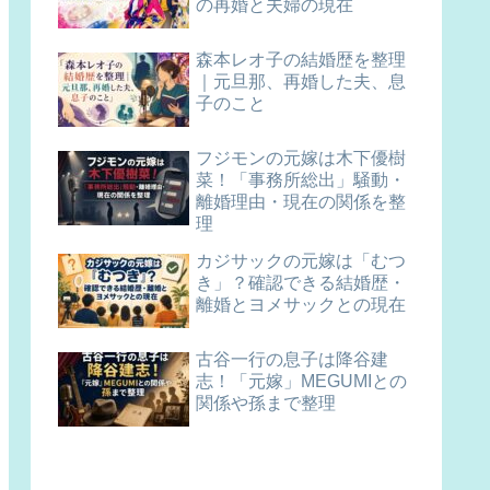
の再婚と夫婦の現在
森本レオ子の結婚歴を整理
｜元旦那、再婚した夫、息
子のこと
フジモンの元嫁は木下優樹
菜！「事務所総出」騒動・
離婚理由・現在の関係を整
理
カジサックの元嫁は「むつ
き」？確認できる結婚歴・
離婚とヨメサックとの現在
古谷一行の息子は降谷建
志！「元嫁」MEGUMIとの
関係や孫まで整理