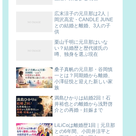
広末涼子の元旦那は2人｜
岡沢高宏・CANDLE JUNE
との結婚と離婚、3人の子
供
栗山千明に元旦那はいな
い？結婚歴と歴代彼氏の
噂、独身を選ぶ現在
桑子真帆の元旦那・谷岡慎
一とは？同期婚から離婚、
小澤征悦と迎えた新しい家
族
満島ひかりは結婚2回！石
井裕也との離婚から浅野啓
介との再婚・妊娠まで
LiLiCoは離婚歴1回｜元旦那
との6年間、小田井涼平と