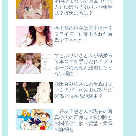
本間ひまわりの前世（中の
人）ゆぽち？顔バレや年齢
は？彼氏の噂は？
香里奈の現在は完全復活？
フライデーに流出された写
真で干された？
すとぷりのさとみが結婚っ
て本当？相手はだれ？プロ
ポーズの真相と結婚したく
ない理由！
新田真剣佑さんの母親はタ
マミチバ！眞栄田郷敦との
関係と現在も絶縁中？
二谷友里恵さんの現在の写
真や夫の画像は？長渕剛と
の関係や年齢・髪型・病気
の詳細も