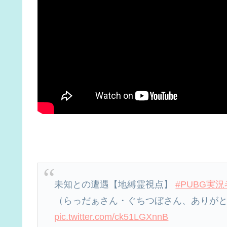
未知との遭遇【地縛霊視点】
#PUBG実況
（らっだぁさん・ぐちつぼさん、ありが
pic.twitter.com/ck51LGXnnB