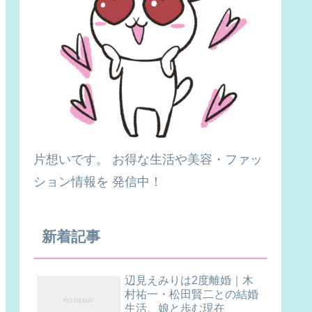
片想いです。 お得な生活や美容・ファッ
ション情報を 発信中！
新着記事
辺見えみりは2度離婚｜木
村祐一・松田賢二との結婚
生活、娘と歩む現在