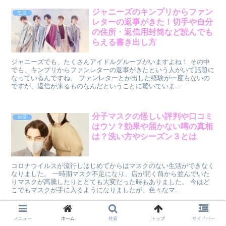
ジャニーズのキンプリからファン
生活
レターの返事がきた！切手や自分
の住所・返信用封筒など読んでも
らえる書き出し方
ジャニーズでも、たくさんアイドルグループがいますよね！ その中
でも、キンプリからファンレターの返事がきたという人がいて話題に
なっているんですね。 ファンレターとか出した経験が一度もないの
ですが、返信が来るものなんだということに驚いていま...
分子マスクの怪しい評判や口コミ
生活
はウソ？効果や届かない噂の真相
は？洗い方やシーズン３とは
コロナウイルスが流行しはじめてからはマスクのない生活ができなく
なりました。 一時期マスク不足になり、店が開く前から並んでいた
りマスクが高騰したりととても大変だった時もありました。 今はど
こでもマスクが手に入るようになりましたが、色々なマ...
メニュー
ホーム
検索
トップ
サイドバー
猫がチョコレートを食べたら死
生活