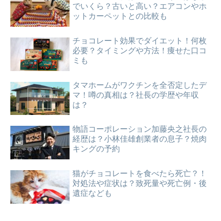
でいくら？古いと高い？エアコンやホ
ットカーペットとの比較も
チョコレート効果でダイエット！何枚
必要？タイミングや方法！痩せた口コ
ミも
タマホームがワクチンを全否定したデ
マ！噂の真相は？社長の学歴や年収
は？
物語コーポレーション加藤央之社長の
経歴は？小林佳雄創業者の息子？焼肉
キングの予約
猫がチョコレートを食べたら死亡？！
対処法や症状は？致死量や死亡例・後
遺症なども