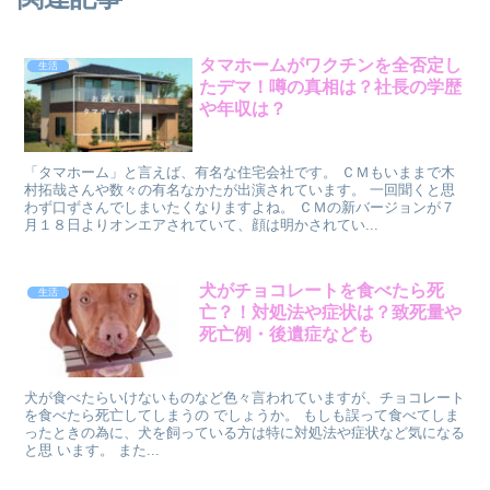
タマホームがワクチンを全否定し
生活
たデマ！噂の真相は？社長の学歴
や年収は？
「タマホーム」と言えば、有名な住宅会社です。 ＣＭもいままで木
村拓哉さんや数々の有名なかたが出演されています。 一回聞くと思
わず口ずさんでしまいたくなりますよね。 ＣＭの新バージョンが７
月１８日よりオンエアされていて、顔は明かされてい...
犬がチョコレートを食べたら死
生活
亡？！対処法や症状は？致死量や
死亡例・後遺症なども
犬が食べたらいけないものなど色々言われていますが、チョコレート
を食べたら死亡してしまうの でしょうか。 もしも誤って食べてしま
ったときの為に、犬を飼っている方は特に対処法や症状など気になる
と思 います。 また...