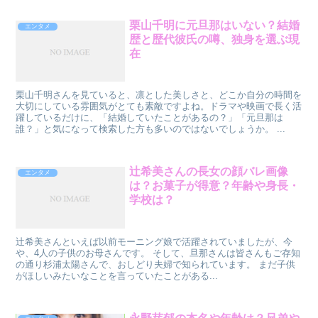
栗山千明に元旦那はいない？結婚
エンタメ
歴と歴代彼氏の噂、独身を選ぶ現
在
栗山千明さんを見ていると、凛とした美しさと、どこか自分の時間を
大切にしている雰囲気がとても素敵ですよね。ドラマや映画で長く活
躍しているだけに、「結婚していたことがあるの？」「元旦那は
誰？」と気になって検索した方も多いのではないでしょうか。 ...
辻希美さんの長女の顔バレ画像
エンタメ
は？お菓子が得意？年齢や身長・
学校は？
辻希美さんといえば以前モーニング娘で活躍されていましたが、今
や、4人の子供のお母さんです。 そして、旦那さんは皆さんもご存知
の通り杉浦太陽さんで、おしどり夫婦で知られています。 まだ子供
がほしいみたいなことを言っていたことがある...