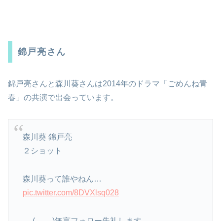
錦戸亮さん
錦戸亮さんと森川葵さんは2014年のドラマ「ごめんね青
春」の共演で出会っています。
森川葵 錦戸亮
２ショット
森川葵って誰やねん…
pic.twitter.com/8DVXlsq028
— (｡-_-｡)無言フォロー失礼します