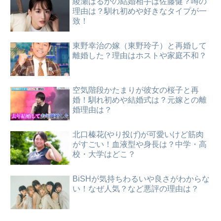
綾瀬はるかの結婚相手は佐藤健？噂の
理由は？馴れ初めや好きなタイプが一
致！
東野幸治の嫁（東野玲子）と再婚して
離婚した？理由はホストや家庭不和？
空気階段かたまりが彼女の桜子と再
婚！馴れ初めや結婚式は？元嫁との離
婚理由は？
北口榛花(やり投げ)が可愛いけど筋肉
がすごい！血液型や身長は？中学・高
校・大学はどこ？
BiSHが気持ちわるいや良さがわからな
い！なぜ人気？など悪評の理由は？