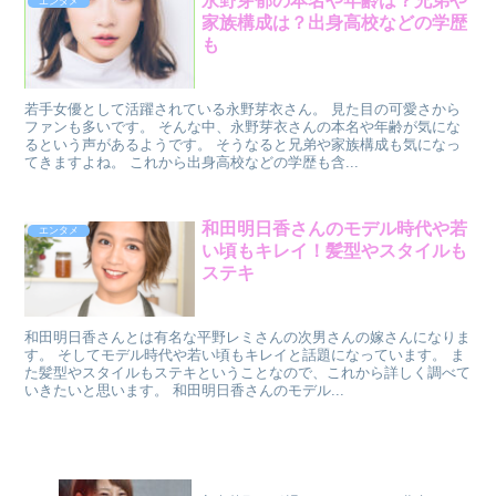
永野芽郁の本名や年齢は？兄弟や
エンタメ
家族構成は？出身高校などの学歴
も
若手女優として活躍されている永野芽衣さん。 見た目の可愛さから
ファンも多いです。 そんな中、永野芽衣さんの本名や年齢が気にな
るという声があるようです。 そうなると兄弟や家族構成も気になっ
てきますよね。 これから出身高校などの学歴も含...
和田明日香さんのモデル時代や若
エンタメ
い頃もキレイ！髪型やスタイルも
ステキ
和田明日香さんとは有名な平野レミさんの次男さんの嫁さんになりま
す。 そしてモデル時代や若い頃もキレイと話題になっています。 ま
た髪型やスタイルもステキということなので、これから詳しく調べて
いきたいと思います。 和田明日香さんのモデル...