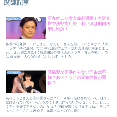
関連記事
石丸幹二が大久保利通役！半沢直
エンタメ
樹で浅野支店長！若い頃は劇団四
季に出演！
俳優の石丸幹二（いしまる かんじ）さんを知っていますか？ 人気
ドラマ『半沢直樹』では 半沢直樹の上司・浅野支店長役を演じまし
た。 また2021年2月に放送開始のNHK大河ドラマ『青天を衝け』で
は 薩摩藩・大久保利通（おおくぼ としみ...
高橋愛が子供作らない理由は不
エンタメ
妊？あべこうじの元嫁の娘が関
係？
あべこうじさんと高橋愛さんは２０１４年に結婚されていています。
結婚されていて7年もたつのに子供は作らないのかな、それともほし
くても不妊でできないのかな ぁと理由が気になりますよね。 そして
あべこうじさんは再婚で、元嫁さんとの間に娘さ...