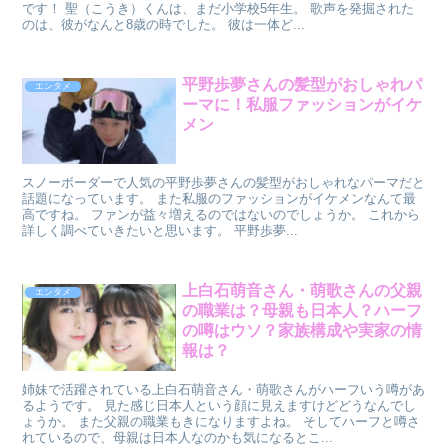
です！ 聖（こうき）くんは、まだ小学校5年生。 歌声を発掘された
のは、彼がなんと8歳の時でした。 彼は一体ど...
平野歩夢さんの髪型がおしゃれパ
エンタメ
ーマに！私服ファッションがイケ
メン
スノーボーダーで人気の平野歩夢さんの髪型がおしゃれなパーマだと
話題になっています。 また私服のファッションがイケメンなんて最
高ですね。 ファンが益々増えるのではないのでしょうか。 これから
詳しく調べていきたいと思います。 平野歩夢...
上白石萌音さん・萌歌さんの父親
エンタメ
の職業は？母親も日本人？ハーフ
の噂はウソ？家族構成や実家の情
報は？
姉妹で活躍されている上白石萌音さん・萌歌さんがハーフいう噂があ
るようです。 見た感じ日本人という顔に見えますけどどうなんでし
ょうか。 また父親の職業もきになりますよね。 そしてハーフと噂さ
れているので、母親は日本人なのかも気になるとこ...