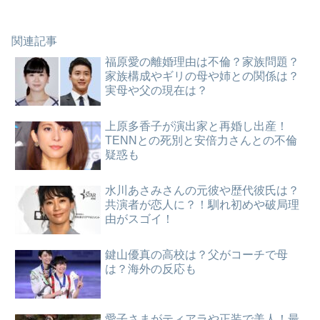
関連記事
福原愛の離婚理由は不倫？家族問題？
家族構成やギリの母や姉との関係は？
実母や父の現在は？
上原多香子が演出家と再婚し出産！
TENNとの死別と安倍力さんとの不倫
疑惑も
水川あさみさんの元彼や歴代彼氏は？
共演者が恋人に？！馴れ初めや破局理
由がスゴイ！
鍵山優真の高校は？父がコーチで母
は？海外の反応も
愛子さまがティアラや正装で美人！最