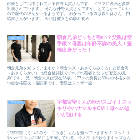
俳優として活躍されている仲野太賀さんです。 ドラマに映画と多数
出演されています。 そんな仲野太賀さんですが、とてもかっこいい
ので歴代の彼女がいるようです。 わかっている方は森川葵さん、門
脇麦さんがいます。 今回は彼女との馴れ初め...
朝倉兄弟どっちが強い？父親は空
エンタメ
手家？母親は年齢不詳の美人！豊
橋出身だった！
朝倉兄弟を知っていますか？朝倉未来（あさくらみくる）と朝倉海
（あさくらかい）は総合格闘技でそれぞれ覇者となった“伝説の兄
弟”です。 兄・朝倉未来は現在28歳。177㎝の身長と60㎏の体格を持
つ総合格闘技・格闘家です。階級はフェザー級・...
宇都宮聖くんの歌がスゴイ！スッ
エンタメ
キリやハナマルキCM！母への思
いが泣ける
宇都宮聖（うつのみや こうき）くんを知っていますか？ スッキリ
やハナマルキのCMにも出演している、今大注目の歌うまキッズなん