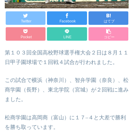
Twitter
Facebook
はてブ
Pocket
LINE
コピー
第１０３回全国高校野球選手権大会２日は８月１１
日甲子園球場で１回戦４試合が行われました。
この試合で横浜（神奈川）、智弁学園（奈良）、松
商学園（長野）、東北学院（宮城）が２回戦に進み
ました。
松商学園は高岡商（富山）に１７
–
４と大差で勝利
を勝ち取っています。