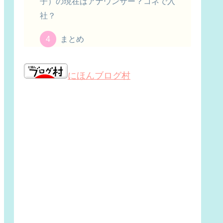
子）の現在はアナウンサー？コネで入
社？
まとめ
にほんブログ村