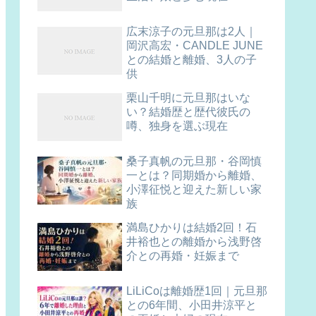
広末涼子の元旦那は2人｜
岡沢高宏・CANDLE JUNE
との結婚と離婚、3人の子
供
栗山千明に元旦那はいな
い？結婚歴と歴代彼氏の
噂、独身を選ぶ現在
桑子真帆の元旦那・谷岡慎
一とは？同期婚から離婚、
小澤征悦と迎えた新しい家
族
満島ひかりは結婚2回！石
井裕也との離婚から浅野啓
介との再婚・妊娠まで
LiLiCoは離婚歴1回｜元旦那
との6年間、小田井涼平と