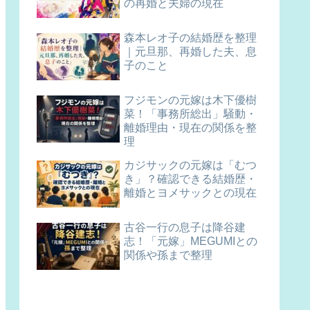
の再婚と夫婦の現在
森本レオ子の結婚歴を整理
｜元旦那、再婚した夫、息
子のこと
フジモンの元嫁は木下優樹
菜！「事務所総出」騒動・
離婚理由・現在の関係を整
理
カジサックの元嫁は「むつ
き」？確認できる結婚歴・
離婚とヨメサックとの現在
古谷一行の息子は降谷建
志！「元嫁」MEGUMIとの
関係や孫まで整理