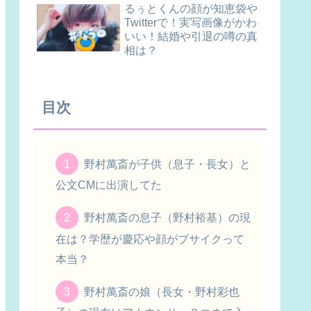
るぅとくんの顔が知恵袋や
Twitterで！実写画像がかわ
いい！結婚や引退の噂の真
相は？
目次
野村萬斎が子供（息子・長女）と
公文CMに出演してた
野村萬斎の息子（野村裕基）の現
在は？学歴が慶応や顔がブサイクって
本当？
野村萬斎の娘（長女・野村彩也