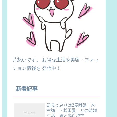
片想いです。 お得な生活や美容・ファッ
ション情報を 発信中！
新着記事
辺見えみりは2度離婚｜木
村祐一・松田賢二との結婚
生活、娘と歩む現在