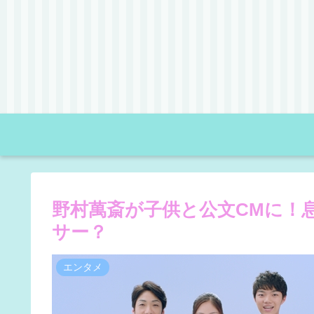
野村萬斎が子供と公文CMに！
サー？
エンタメ