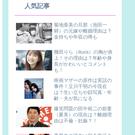
人気記事
菊地亜美の旦那（池田一
耕）の元嫁や離婚理由は？
金持ちや年収の噂も
幾田りら（ikura）の胸が炎
上！その理由は？年齢や身
長がかわいいとコメント
も！
映画マザーの原作は実話の
事件！立川千明の今現在
は？生い立ちや顔写真・年
齢・夫が気になる
爆笑問題の田中裕二の前妻
（夏美）の現在は？離婚理
由は不倫・妊娠？！