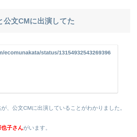
と公文CMに出演してた
com/ecomunakata/status/13154932543269396
供が、公文CMに出演していることがわかりました。
彩也子さん
がいます。