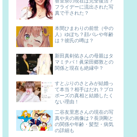
香里奈の現在は完全復活？
フライデーに流出された写
真で干された？
本間ひまわりの前世（中の
人）ゆぽち？顔バレや年齢
は？彼氏の噂は？
新田真剣佑さんの母親はタ
マミチバ！眞栄田郷敦との
関係と現在も絶縁中？
すとぷりのさとみが結婚っ
て本当？相手はだれ？プロ
ポーズの真相と結婚したく
ない理由！
二谷友里恵さんの現在の写
真や夫の画像は？長渕剛と
の関係や年齢・髪型・病気
の詳細も