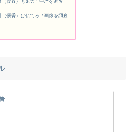
姉（優香）も東大？学歴を調査
姉（優香）は似てる？画像を調査
ル
告