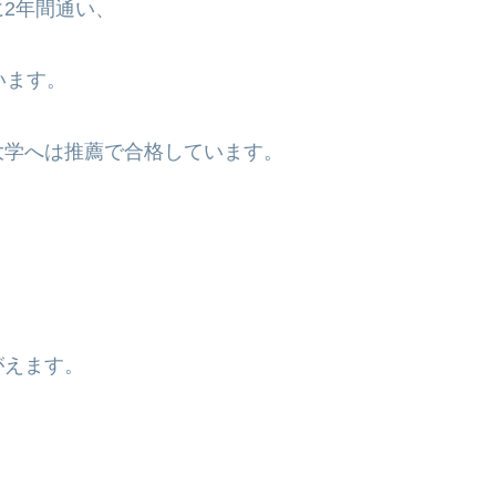
2年間通い
、
います。
大学へは推薦で合格しています。
がえます。