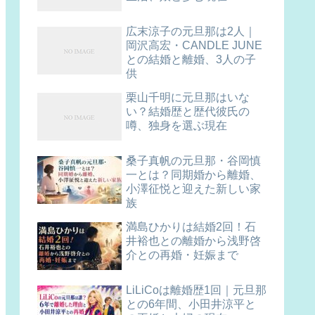
広末涼子の元旦那は2人｜
岡沢高宏・CANDLE JUNE
との結婚と離婚、3人の子
供
栗山千明に元旦那はいな
い？結婚歴と歴代彼氏の
噂、独身を選ぶ現在
桑子真帆の元旦那・谷岡慎
一とは？同期婚から離婚、
小澤征悦と迎えた新しい家
族
満島ひかりは結婚2回！石
井裕也との離婚から浅野啓
介との再婚・妊娠まで
LiLiCoは離婚歴1回｜元旦那
との6年間、小田井涼平と