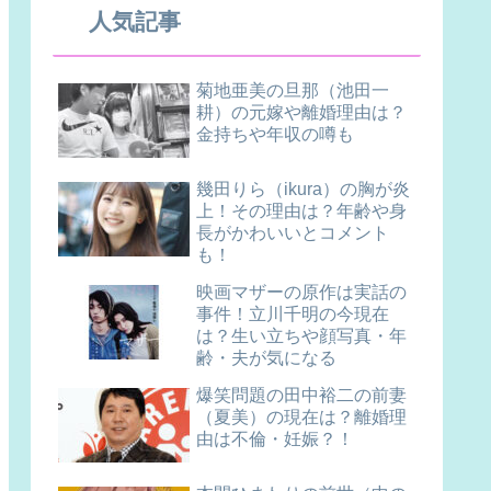
人気記事
菊地亜美の旦那（池田一
耕）の元嫁や離婚理由は？
金持ちや年収の噂も
幾田りら（ikura）の胸が炎
上！その理由は？年齢や身
長がかわいいとコメント
も！
映画マザーの原作は実話の
事件！立川千明の今現在
は？生い立ちや顔写真・年
齢・夫が気になる
爆笑問題の田中裕二の前妻
（夏美）の現在は？離婚理
由は不倫・妊娠？！