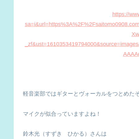
https://ww
sa=i&url=https%3A%2F%2Fsaitomo0908.co
Xw
_zf&ust=1610353419794000&source=imag
AAAA
軽音楽部ではギターとヴォーカルをつとめた
マイクが似合っていますよね！
鈴木光（すずき ひかる）さんは