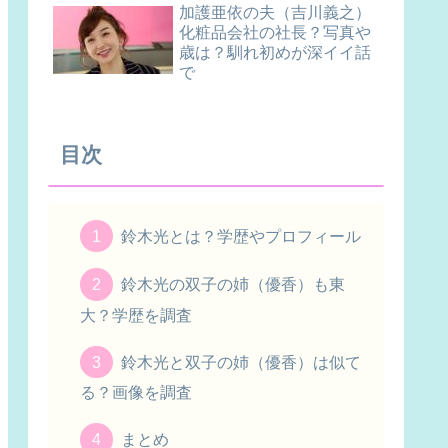
加護亜依の夫（吉川義之）
化粧品会社の社長？写真や
歳は？馴れ初めが深イイ話
で
目次
鈴木光とは？学歴やプロフィール
鈴木光の双子の姉（優香）も東
大？学歴を調査
鈴木光と双子の姉（優香）は似て
る？画像を調査
まとめ