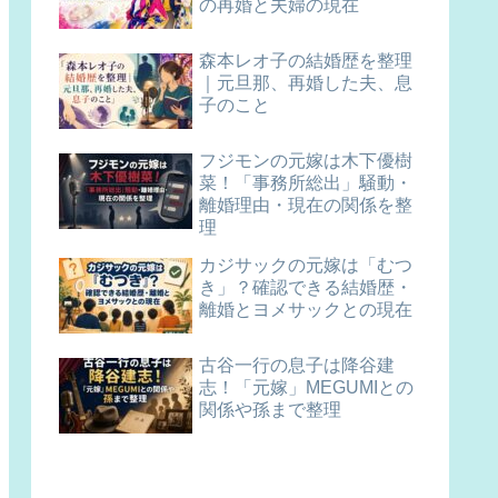
の再婚と夫婦の現在
森本レオ子の結婚歴を整理
｜元旦那、再婚した夫、息
子のこと
フジモンの元嫁は木下優樹
菜！「事務所総出」騒動・
離婚理由・現在の関係を整
理
カジサックの元嫁は「むつ
き」？確認できる結婚歴・
離婚とヨメサックとの現在
古谷一行の息子は降谷建
志！「元嫁」MEGUMIとの
関係や孫まで整理