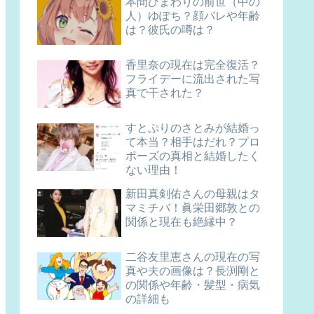
本間ひまわりの前世（中の
人）ゆぽち？顔バレや年齢
は？彼氏の噂は？
香里奈の現在は完全復活？
フライデーに流出された写
真で干された？
すとぷりのさとみが結婚っ
て本当？相手はだれ？プロ
ポーズの真相と結婚したく
ない理由！
新田真剣佑さんの母親はタ
マミチバ！眞栄田郷敦との
関係と現在も絶縁中？
二谷友里恵さんの現在の写
真や夫の画像は？長渕剛と
の関係や年齢・髪型・病気
の詳細も