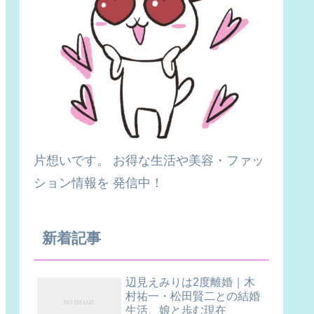
片想いです。 お得な生活や美容・ファッ
ション情報を 発信中！
新着記事
辺見えみりは2度離婚｜木
村祐一・松田賢二との結婚
生活、娘と歩む現在