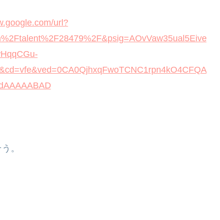
w.google.com/url?
m%2Ftalent%2F28479%2F&psig=AOvVaw35ual5Eive
HqqCGu-
es&cd=vfe&ved=0CA0QjhxqFwoTCNC1rpn4kO4CFQA
dAAAAABAD
そう。