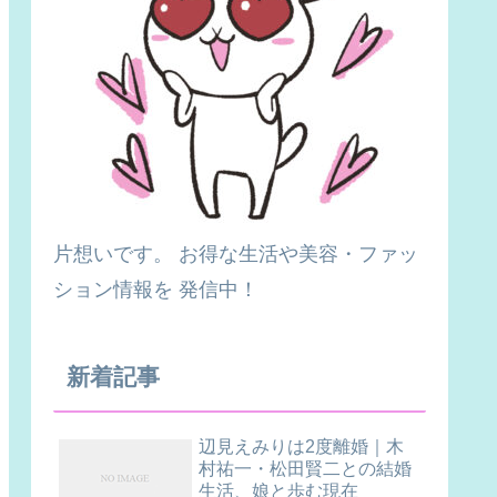
片想いです。 お得な生活や美容・ファッ
ション情報を 発信中！
新着記事
辺見えみりは2度離婚｜木
村祐一・松田賢二との結婚
生活、娘と歩む現在