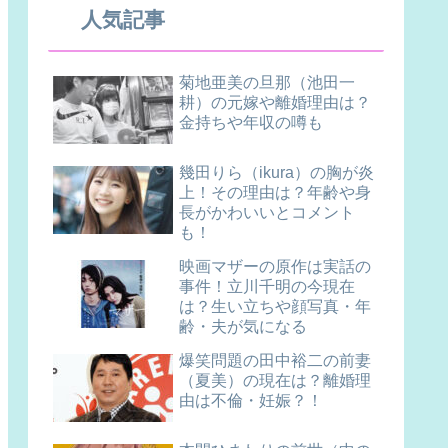
人気記事
菊地亜美の旦那（池田一
耕）の元嫁や離婚理由は？
金持ちや年収の噂も
幾田りら（ikura）の胸が炎
上！その理由は？年齢や身
長がかわいいとコメント
も！
映画マザーの原作は実話の
事件！立川千明の今現在
は？生い立ちや顔写真・年
齢・夫が気になる
爆笑問題の田中裕二の前妻
（夏美）の現在は？離婚理
由は不倫・妊娠？！