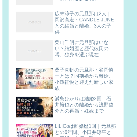
広末涼子の元旦那は2人｜
岡沢高宏・CANDLE JUNE
との結婚と離婚、3人の子
供
栗山千明に元旦那はいな
い？結婚歴と歴代彼氏の
噂、独身を選ぶ現在
桑子真帆の元旦那・谷岡慎
一とは？同期婚から離婚、
小澤征悦と迎えた新しい家
族
満島ひかりは結婚2回！石
井裕也との離婚から浅野啓
介との再婚・妊娠まで
LiLiCoは離婚歴1回｜元旦那
との6年間、小田井涼平と