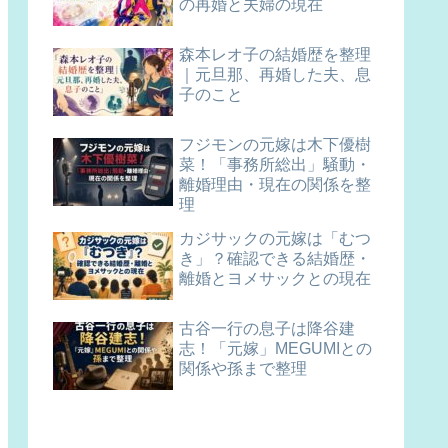
の再婚と夫婦の現在
森本レオ子の結婚歴を整理
｜元旦那、再婚した夫、息
子のこと
フジモンの元嫁は木下優樹
菜！「事務所総出」騒動・
離婚理由・現在の関係を整
理
カジサックの元嫁は「むつ
き」？確認できる結婚歴・
離婚とヨメサックとの現在
古谷一行の息子は降谷建
志！「元嫁」MEGUMIとの
関係や孫まで整理