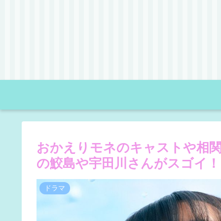
おかえりモネのキャストや相関
の鮫島や宇田川さんがスゴイ！
ドラマ