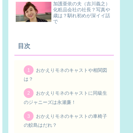
加護亜依の夫（吉川義之）
化粧品会社の社長？写真や
歳は？馴れ初めが深イイ話
で
目次
おかえりモネのキャストや相関図
は？
おかえりモネのキャストに同級生
のジャニーズは永瀬廉！
おかえりモネのキャストの車椅子
の鮫島はだれ？