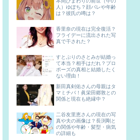
本間ひまわりの前世（中の
人）ゆぽち？顔バレや年齢
は？彼氏の噂は？
香里奈の現在は完全復活？
フライデーに流出された写
真で干された？
すとぷりのさとみが結婚っ
て本当？相手はだれ？プロ
ポーズの真相と結婚したく
ない理由！
新田真剣佑さんの母親はタ
マミチバ！眞栄田郷敦との
関係と現在も絶縁中？
二谷友里恵さんの現在の写
真や夫の画像は？長渕剛と
の関係や年齢・髪型・病気
の詳細も