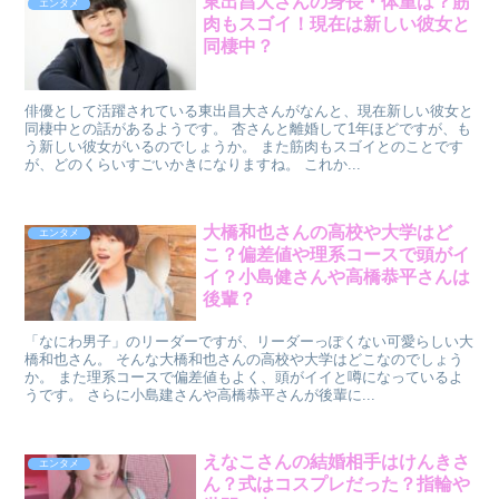
東出昌大さんの身長・体重は？筋
エンタメ
肉もスゴイ！現在は新しい彼女と
同棲中？
俳優として活躍されている東出昌大さんがなんと、現在新しい彼女と
同棲中との話があるようです。 杏さんと離婚して1年ほどですが、も
う新しい彼女がいるのでしょうか。 また筋肉もスゴイとのことです
が、どのくらいすごいかきになりますね。 これか...
大橋和也さんの高校や大学はど
エンタメ
こ？偏差値や理系コースで頭がイ
イ？小島健さんや高橋恭平さんは
後輩？
「なにわ男子」のリーダーですが、リーダーっぽくない可愛らしい大
橋和也さん。 そんな大橋和也さんの高校や大学はどこなのでしょう
か。 また理系コースで偏差値もよく、頭がイイと噂になっているよ
うです。 さらに小島建さんや高橋恭平さんが後輩に...
えなこさんの結婚相手はけんきさ
エンタメ
ん？式はコスプレだった？指輪や