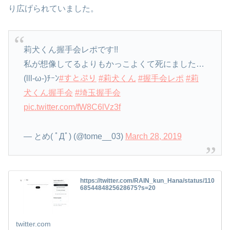
り広げられていました。
莉犬くん握手会レポです!!
私が想像してるよりもかっこよくて死にました…
(lll-ω-)ﾁｰﾝ
#すとぷり
#莉犬くん
#握手会レポ
#莉
犬くん握手会
#埼玉握手会
pic.twitter.com/fW8C6lVz3f
— とめ( ﾟДﾟ) (@tome__03)
March 28, 2019
https://twitter.com/RAIN_kun_Hana/status/110
6854484825628675?s=20
twitter.com