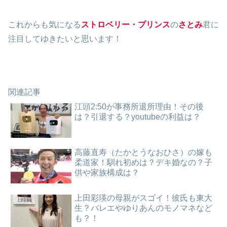
これからも気になる
ストロベリー・プリンス
の
さとみ
君に
注目してゆきたいと思います！
関連記事
江頭2:50が事務所退所理由！その後
は？引退する？youtubeの利益は？
高藤直寿（たかとうなおひさ）の嫁も
柔道家！馴れ初めは？デキ婚なの？子
供や家族構成は？
上田彩瑛の母親がスゴイ！彼氏も東大
生？バレエやゆりあんのモノマネなど
も？！