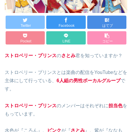
Twitter
Facebook
はてブ
Pocket
LINE
コピー
ストロベリー・プリンス
の
さとみ
君を知っていますか？
ストロベリー・プリンスとは楽曲の配信をYouTubeなどを
主体にして行っている、
6人組の男性ボーカルグループ
で
す。
ストロベリー・プリンス
のメンバーはそれぞれに
担当色
を
もっています。
水色が『ころん』、
ピンク
が『
さとみ
』、紫が『ななも