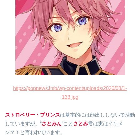
https://popnews.info/wp-content/uploads/2020/03/1-
133.jpg
ストロベリー・プリンス
は基本的には顔出ししないで活動
していますが、”
さとみん
”こと
さとみ
君は実はイケメ
ン？！と言われています。