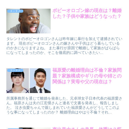
ボビーオロゴン嫁の現在は？離婚
エンタメ
した？子供や家族はどうなった？
タレントのボビーオロゴンさんは昨年嫁に暴行を加えて逮捕されてい
ます。 現在ボビーオロゴンさんの嫁さんや子供はどう暮らしている
のかきになりますよね。 また暴行が原因で離婚して家族がばらばら
になってしまったのか、そこを徹底的に調べていきたい...
福原愛の離婚理由は不倫？家族問
エンタメ
題？家族構成やギリの母や姉との
関係は？実母や父の現在は？
所属事務所を通じて離婚を発表した、元卓球女子日本代表の福原愛さ
ん。福原さんは夫の江宏傑さんと連名で文書を発表し、報告しまし
た。 泣き虫愛ちゃんで親しまれていた福原愛さんがどうしてこのよ
うな事になってしまったのか？ 離婚理由はやはり不倫？それ...