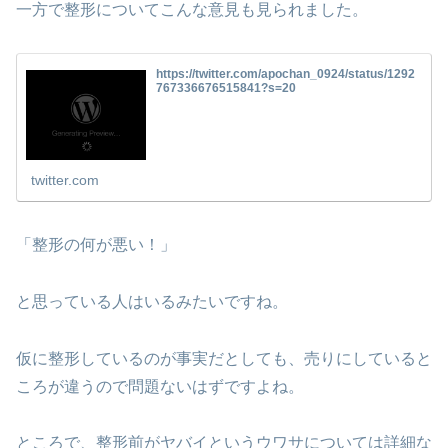
一方で整形についてこんな意見も見られました。
https://twitter.com/apochan_0924/status/1292
767336676515841?s=20
twitter.com
「整形の何が悪い！」
と思っている人はいるみたいですね。
仮に整形しているのが事実だとしても、売りにしていると
ころが違うので問題ないはずですよね。
ところで、整形前がヤバイというウワサについては詳細な