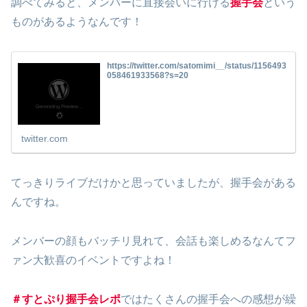
調べてみると、メンバーに直接会いに行ける
握手会
という
ものがあるようなんです！
https://twitter.com/satomimi__/status/1156493
058461933568?s=20
twitter.com
てっきりライブだけかと思っていましたが、握手会がある
んですね。
メンバーの顔もバッチリ見れて、会話も楽しめるなんてフ
ァン大歓喜のイベントですよね！
＃すとぷり握手会レポ
ではたくさんの握手会への感想が繰