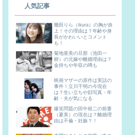
人気記事
幾田りら（ikura）の胸が炎
上！その理由は？年齢や身
長がかわいいとコメント
も！
菊地亜美の旦那（池田一
耕）の元嫁や離婚理由は？
金持ちや年収の噂も
映画マザーの原作は実話の
事件！立川千明の今現在
は？生い立ちや顔写真・年
齢・夫が気になる
爆笑問題の田中裕二の前妻
（夏美）の現在は？離婚理
由は不倫・妊娠？！