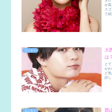
タレ
が高
スゴ
て紹
大
エンタメ
は
とて
かわ
ど気
詳し
西
エンタメ