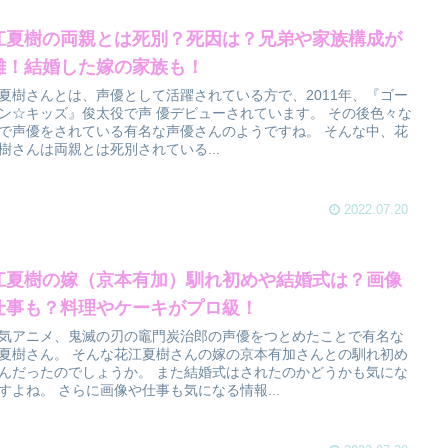
江夏樹の両親とは死別？死因は？兄弟や家族構成が
雑！結婚した嫁の家族も！
夏樹さんとは、声優として活躍されている方で、2011年、『ゴー
ン☆キッズ』俊太役で声 優デビューされています。 その後色々な
で声優をされている有名な声優さんのようですね。 そんな中、花
樹さんは両親とは死別されている...
2022.07.20
江夏樹の嫁（京本有加）馴れ初めや結婚式は？画像
仕事も？料理やケーキがプロ級！
気アニメ、鬼滅の刃の竈門炭治郎の声優をつとめたことで有名な
夏樹さん。 そんな花江夏樹さんの嫁の京本有加さんとの馴れ初め
んだったのでしょうか。 また結婚式はされたのかどうかも気にな
すよね。 さらに画像や仕事も気になる情報...