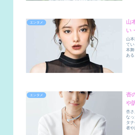
山
エンタメ
い
山本
てい
本舞
ある
杏
エンタメ
や
杏さ
なっ
タナ
者や