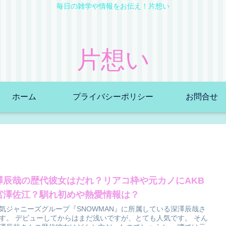
毎日の雑学や情報をお伝え！片想い
片想い
ホーム
プライバシーポリシー
お問合せ
澤辰哉の歴代彼女はだれ？リアコ枠や元カノにAKB
宮澤佐江？馴れ初めや熱愛情報は？
気ジャニーズグループ『SNOWMAN』に所属している深澤辰哉さ
す。 デビューしてからはまだ浅いですが、とても人気です。 そん