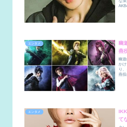
な深
AK
幽
エンタメ
燕
幽遊
かけ
り、
燕役
I
エンタメ
て