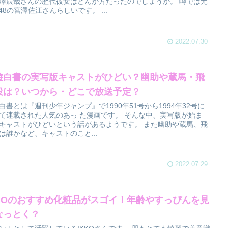
澤辰哉さんの歴代彼女はどんか方だったのでしょうか。 噂では元
B48の宮澤佐江さんらしいです。 ...
2022.07.30
遊白書の実写版キャストがひどい？幽助や蔵馬・飛
役は？いつから・どこで放送予定？
白書とは『週刊少年ジャンプ』で1990年51号から1994年32号に
て連載された人気のあっ た漫画です。 そんな中、実写版が始ま
キャストがひどいという話があるようです。 また幽助や蔵馬、飛
は誰かなど、キャストのこと...
2022.07.29
KKOのおすすめ化粧品がスゴイ！年齢やすっぴんを見
なっとく？