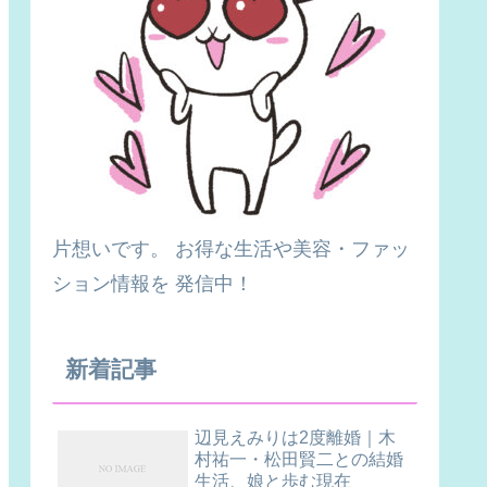
片想いです。 お得な生活や美容・ファッ
ション情報を 発信中！
新着記事
辺見えみりは2度離婚｜木
村祐一・松田賢二との結婚
生活、娘と歩む現在