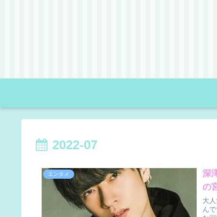
2022-07
深
エンタメ
の
大人
んで