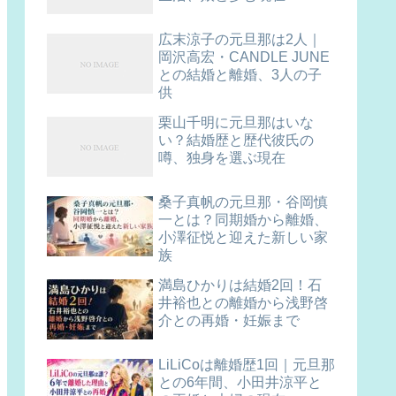
広末涼子の元旦那は2人｜
岡沢高宏・CANDLE JUNE
との結婚と離婚、3人の子
供
栗山千明に元旦那はいな
い？結婚歴と歴代彼氏の
噂、独身を選ぶ現在
桑子真帆の元旦那・谷岡慎
一とは？同期婚から離婚、
小澤征悦と迎えた新しい家
族
満島ひかりは結婚2回！石
井裕也との離婚から浅野啓
介との再婚・妊娠まで
LiLiCoは離婚歴1回｜元旦那
との6年間、小田井涼平と