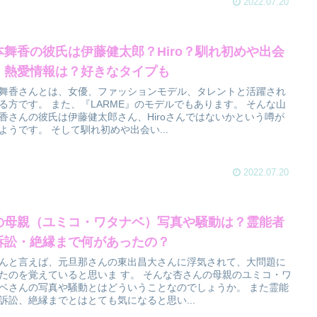
2022.07.20
本舞香の彼氏は伊藤健太郎？Hiro？馴れ初めや出会
・熱愛情報は？好きなタイプも
舞香さんとは、女優、ファッションモデル、タレントと活躍され
る方です。 また、『LARME』のモデルでもあります。 そんな山
香さんの彼氏は伊藤健太郎さん、Hiroさんではないかという噂が
ようです。 そして馴れ初めや出会い...
2022.07.20
の母親（ユミコ・ワタナベ）写真や騒動は？霊能者
訴訟・絶縁まで何があったの？
んと言えば、元旦那さんの東出昌大さんに浮気されて、大問題に
たのを覚えていると思いま す。 そんな杏さんの母親のユミコ・ワ
ベさんの写真や騒動とはどういうことなのでしょうか。 また霊能
訴訟、絶縁までとはとても気になると思い...