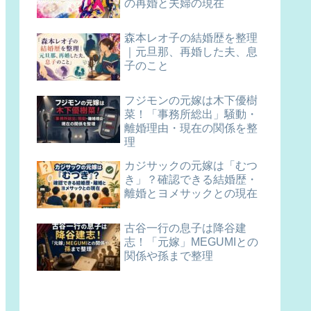
の再婚と夫婦の現在
森本レオ子の結婚歴を整理
｜元旦那、再婚した夫、息
子のこと
フジモンの元嫁は木下優樹
菜！「事務所総出」騒動・
離婚理由・現在の関係を整
理
カジサックの元嫁は「むつ
き」？確認できる結婚歴・
離婚とヨメサックとの現在
古谷一行の息子は降谷建
志！「元嫁」MEGUMIとの
関係や孫まで整理