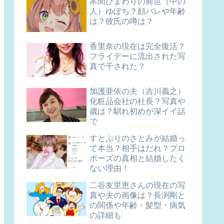
本間ひまわりの前世（中の
人）ゆぽち？顔バレや年齢
は？彼氏の噂は？
香里奈の現在は完全復活？
フライデーに流出された写
真で干された？
加護亜依の夫（吉川義之）
化粧品会社の社長？写真や
歳は？馴れ初めが深イイ話
で
すとぷりのさとみが結婚っ
て本当？相手はだれ？プロ
ポーズの真相と結婚したく
ない理由！
二谷友里恵さんの現在の写
真や夫の画像は？長渕剛と
の関係や年齢・髪型・病気
の詳細も