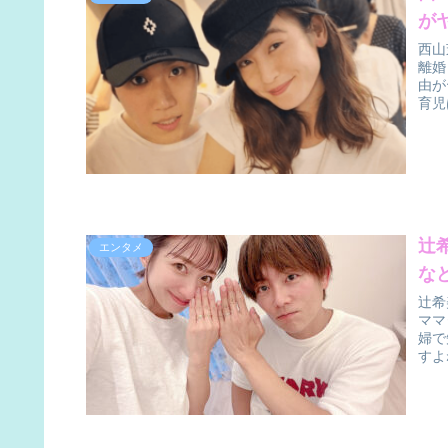
が
西山
離婚
由が
育児
辻
エンタメ
な
辻希
ママ
婦で
すよ