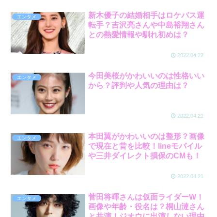
新木優子の結婚相手はロケバス運
エンタメ
転手？吉沢亮さんや中島裕翔さん
との熱愛情報や馴れ初めは？
2022.04.22
今田美桜がかわいいのは性格いい
エンタメ
から？評判や人気の理由は？
2022.04.21
本田翼がかわいいのは整形？画像
エンタメ
で現在と昔を比較！lineモバイル
や三井ダイレクト損保のCMも！
2022.04.21
菅田将暉さんは仮面ライダーW！
エンタメ
画像や年齢・役名は？桐山漣さん
と共演！ジオウに出演しない理由