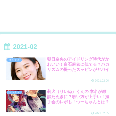
2021-02
朝日奈央のアイドリング時代がか
エンタメ
わいい！白石麻衣に似てる？バカ
リズムの撮ったスッピンがヤバイ
2021.02.06
莉犬（りいぬ）くんの 本名が雑
エンタメ
談たぬきに？歌い方が上手い！握
手会のレポも！つーちゃんとは？
2021.02.05