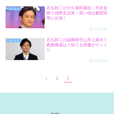
石丸幹二が大久保利通役！半沢直
エンタメ
樹で浅野支店長！若い頃は劇団四
季に出演！
2021.02.02
石丸幹二の結婚相手は井上真央？
エンタメ
家族構成は？似てる俳優がそっく
り
2021.02.02
1
2