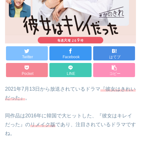
Twitter
Facebook
はてブ
Pocket
LINE
コピー
2021年7月13日から放送されているドラマ
『彼女はきれい
だった』
。
同作品は2016年に韓国で大ヒットした、『彼女はキレイ
だった』の
リメイク版
であり、注目されているドラマです
ね。