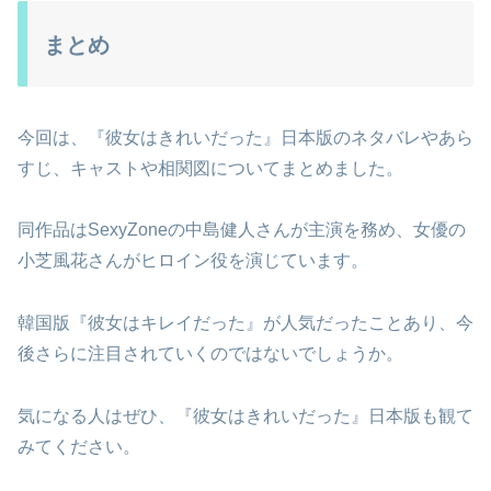
まとめ
今回は、『彼女はきれいだった』日本版のネタバレやあら
すじ、キャストや相関図についてまとめました。
同作品はSexyZoneの中島健人さんが主演を務め、女優の
小芝風花さんがヒロイン役を演じています。
韓国版『彼女はキレイだった』が人気だったことあり、今
後さらに注目されていくのではないでしょうか。
気になる人はぜひ、『彼女はきれいだった』日本版も観て
みてください。