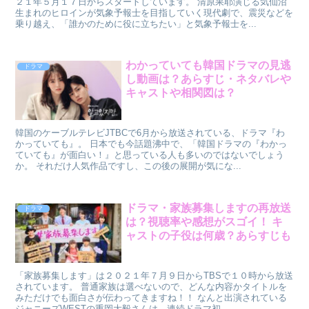
２１年５月１７日からスタートしています。 清原果耶演じる気仙沼
生まれのヒロインが気象予報士を目指していく現代劇で、震災などを
乗り越え、「誰かのために役に立ちたい」と気象予報士を...
わかっていても韓国ドラマの見逃
ドラマ
し動画は？あらすじ・ネタバレや
キャストや相関図は？
韓国のケーブルテレビJTBCで6月から放送されている、ドラマ『わ
かっていても』。 日本でも今話題沸中で、「韓国ドラマの『わかっ
ていても』が面白い！』と思っている人も多いのではないでしょう
か。 それだけ人気作品ですし、この後の展開が気にな...
ドラマ・家族募集しますの再放送
ドラマ
は？視聴率や感想がスゴイ！ キ
ャストの子役は何歳？あらすじも
「家族募集します」は２０２１年７月９日からTBSで１０時から放送
されています。 普通家族は選べないので、どんな内容かタイトルを
みただけでも面白さが伝わってきますね！！ なんと出演されている
ジャニーズWESTの重岡大毅さんは、連続ドラマ初...