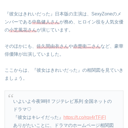
『彼女はきれいだった』日本版の主演は、SexyZoneのメ
ンバーである
中島健人さん
が務め、ヒロイン役を人気女優
の
小芝風花さん
が演じています。
そのほかにも、
佐久間由衣さん
や
赤楚衛二さん
など、豪華
俳優陣が出演していました。
ここからは、『彼女はきれいだった』の相関図を見ていき
ましょう。
いよいよ今夜9時‼︎ フジテレビ系列 全国ネットの
ドラマ♡
『彼女はキレイだった』
https://t.co/rqx4rTFiFl
ありがたいことに、ドラマのホームページ相関図