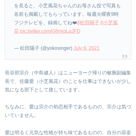
を見ると、小芝風花ちゃんのお母さん役で写真も
名前も掲載してもらっています。毎週火曜夜9時
フジテレビを、録画してね❤️
#松田陽子
#小芝風
花
pic.twitter.com/G8miqLqJFD
— 松田陽子 (@yokosinger)
July 6, 2021
長谷部宗介（中島健人）はニューヨーク帰りの敏腕副編集
長で、佐藤愛（小芝風花）のことを仕事はできないが少し
気になる部下として接しています。
ちなみに、愛は宗介の初恋相手であるものの、宗介は気づ
いていません。
愛は明るく元気な性格が持ち味であるものの、自分の容姿