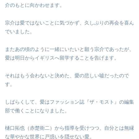
介のもとに向かわせます。
宗介は愛ではないことに気づかず、久しぶりの再会を喜ん
でいました。
またあの頃のように一緒にいたいと願う宗介であったが、
愛は明日からイギリスへ留学することを告げます。
それはもう会わないと決めた、愛の悲しい嘘だったので
す。
しばらくして、愛はファッション誌『ザ・モスト』の編集
部で働くことになりました。
樋口拓也（赤楚衛二）から指導を受けつつ、自分とは無縁
な華やかな世界に戸惑いを隠せない愛。