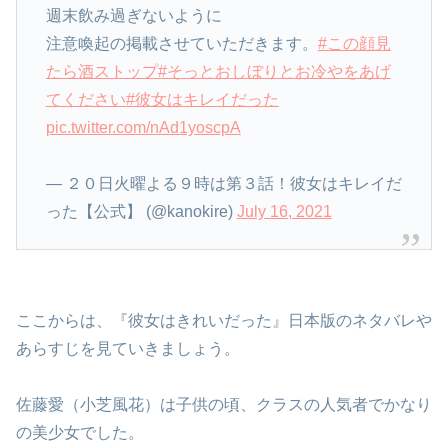
週末飲み過ぎないように
注意喚起の掲載させていただきます。
#この顔見
たら酒ストップ
#そっとおしぼりとお冷やをあげ
てください
#彼女はキレイだった
pic.twitter.com/nAd1yoscpA
— ２０日火曜よる９時は第３話！彼女はキレイだ
った【公式】 (@kanokire)
July 16, 2021
ここからは、『彼女はきれいだった』日本版のネタバレや
あらすじを見ていきましょう。
佐藤愛（小芝風花）は子供の頃、クラスの人気者でかなり
の美少女でした。