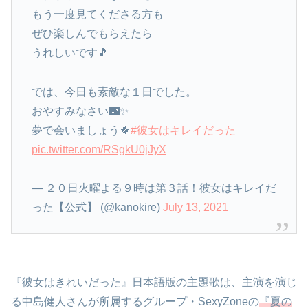
もう一度見てくださる方も
ぜひ楽しんでもらえたら
うれしいです🎵
では、今日も素敵な１日でした。
おやすみなさい🌃✨
夢で会いましょう🍀
#彼女はキレイだった
pic.twitter.com/RSgkU0jJyX
— ２０日火曜よる９時は第３話！彼女はキレイだ
った【公式】 (@kanokire)
July 13, 2021
『彼女はきれいだった』日本語版の主題歌は、主演を演じ
る中島健人さんが所属するグループ・SexyZoneの
『夏の