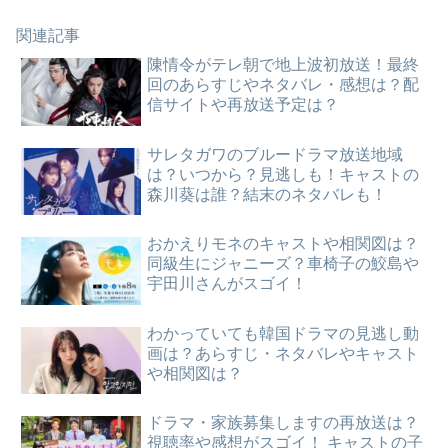
関連記事
陳情令がテレ朝で地上波初放送！最終
回のあらすじやネタバレ・感想は？配
信サイトや再放送予定は？
サレタガワのブルードラマ放送地域
は？いつから？見逃しも！キャストの
森川葵は誰？結末のネタバレも！
おかえりモネのキャストや相関図は？
同級生にジャニーズ？車椅子の鮫島や
宇田川さんがスゴイ！
わかっていても韓国ドラマの見逃し動
画は？あらすじ・ネタバレやキャスト
や相関図は？
ドラマ・家族募集しますの再放送は？
視聴率や感想がスゴイ！ キャストの子