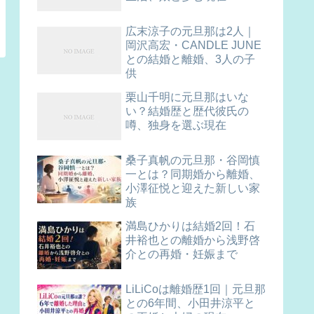
広末涼子の元旦那は2人｜
岡沢高宏・CANDLE JUNE
との結婚と離婚、3人の子
供
栗山千明に元旦那はいな
い？結婚歴と歴代彼氏の
噂、独身を選ぶ現在
桑子真帆の元旦那・谷岡慎
一とは？同期婚から離婚、
小澤征悦と迎えた新しい家
族
満島ひかりは結婚2回！石
井裕也との離婚から浅野啓
介との再婚・妊娠まで
LiLiCoは離婚歴1回｜元旦那
との6年間、小田井涼平と