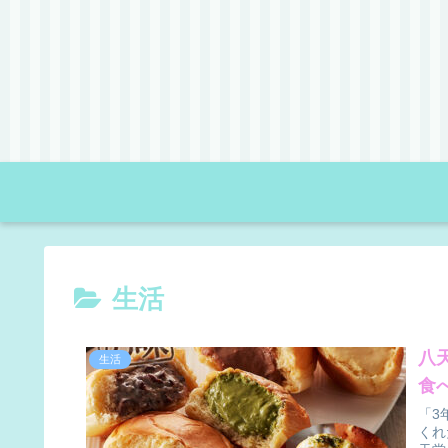
生活
八
生活
食
「3
くれ