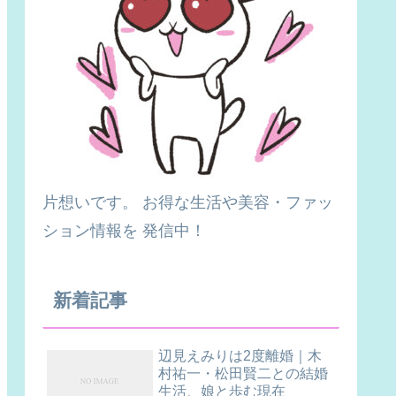
片想いです。 お得な生活や美容・ファッ
ション情報を 発信中！
新着記事
辺見えみりは2度離婚｜木
村祐一・松田賢二との結婚
生活、娘と歩む現在