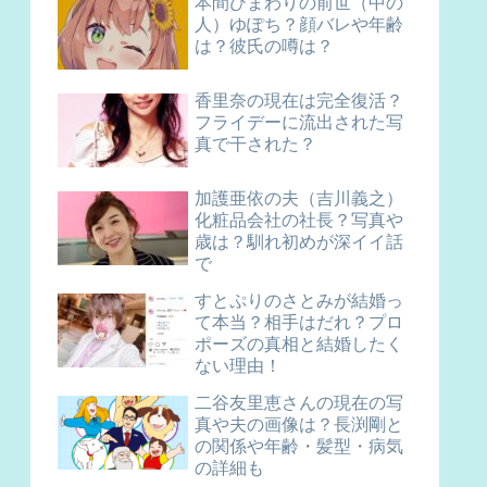
本間ひまわりの前世（中の
人）ゆぽち？顔バレや年齢
は？彼氏の噂は？
香里奈の現在は完全復活？
フライデーに流出された写
真で干された？
加護亜依の夫（吉川義之）
化粧品会社の社長？写真や
歳は？馴れ初めが深イイ話
で
すとぷりのさとみが結婚っ
て本当？相手はだれ？プロ
ポーズの真相と結婚したく
ない理由！
二谷友里恵さんの現在の写
真や夫の画像は？長渕剛と
の関係や年齢・髪型・病気
の詳細も