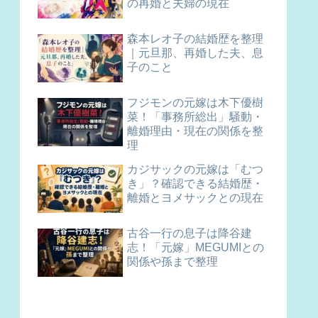
の再婚と夫婦の現在
森本レオ子の結婚歴を整理
｜元旦那、再婚した夫、息
子のこと
フジモンの元嫁は木下優樹
菜！「事務所総出」騒動・
離婚理由・現在の関係を整
理
カジサックの元嫁は「むつ
き」？確認できる結婚歴・
離婚とヨメサックとの現在
古谷一行の息子は降谷建
志！「元嫁」MEGUMIとの
関係や孫まで整理