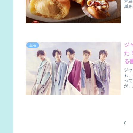
天堂
屋さ
ジ
生活
た
る
ジャ
も、
って
が、