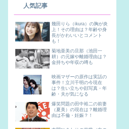
人気記事
幾田りら（ikura）の胸が炎
上！その理由は？年齢や身
長がかわいいとコメント
も！
菊地亜美の旦那（池田一
耕）の元嫁や離婚理由は？
金持ちや年収の噂も
映画マザーの原作は実話の
事件！立川千明の今現在
は？生い立ちや顔写真・年
齢・夫が気になる
爆笑問題の田中裕二の前妻
（夏美）の現在は？離婚理
由は不倫・妊娠？！