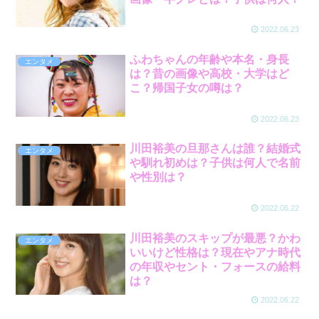
2022.06.23
ふわちゃんの年齢や本名・身長
エンタメ
は？昔の画像や高校・大学はど
こ？帰国子女の噂は？
2022.06.23
川田裕美の旦那さんは誰？結婚式
エンタメ
や馴れ初めは？子供は何人で名前
や性別は？
2022.06.22
川田裕美のスキップが最悪？かわ
エンタメ
いいけど性格は？現在やアナ時代
の年収やセント・フォースの給料
は？
2022.06.22