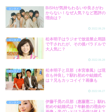
BiSHが気持ちわるいや良さがわ
エンタメ
からない！なぜ人気？など悪評の
理由は？
2022.06.29
松本明子はラジオで放送禁止用語
エンタメ
で干されたが、その後バラドルで
大人気に？
2022.06.28
松本明子と旦那（本宮泰風）は現
エンタメ
在も仲良し？馴れ初めや結婚式
は？兄もカッコイイ？画像も
2022.06.27
伊藤千晃の旦那（惠藤憲二）馴れ
エンタメ
初めや結婚式は？年齢差の理由や
画像・半グレとは？子供は何人？