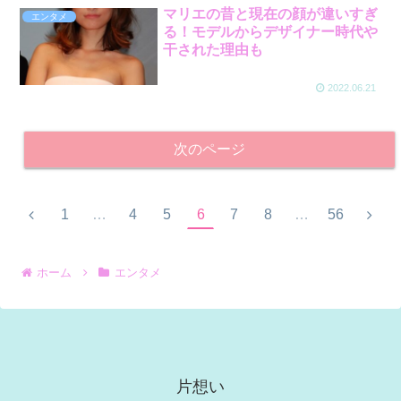
マリエの昔と現在の顔が違いすぎ
エンタメ
る！モデルからデザイナー時代や
干された理由も
2022.06.21
次のページ
1
…
4
5
6
7
8
…
56
ホーム
エンタメ
片想い