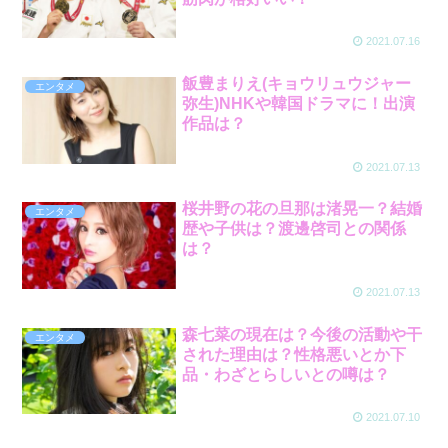
2021.07.16
飯豊まりえ(キョウリュウジャー
エンタメ
弥生)NHKや韓国ドラマに！出演
作品は？
2021.07.13
桜井野の花の旦那は渚晃一？結婚
エンタメ
歴や子供は？渡邊啓司との関係
は？
2021.07.13
森七菜の現在は？今後の活動や干
エンタメ
された理由は？性格悪いとか下
品・わざとらしいとの噂は？
2021.07.10