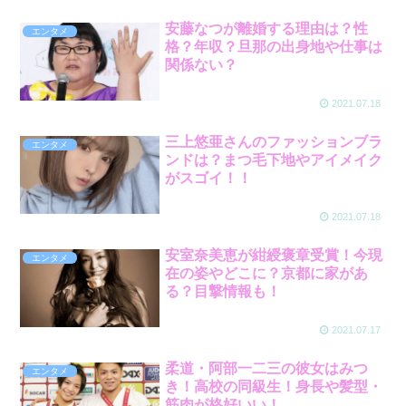
安藤なつが離婚する理由は？性
エンタメ
格？年収？旦那の出身地や仕事は
関係ない？
2021.07.18
三上悠亜さんのファッションブラ
エンタメ
ンドは？まつ毛下地やアイメイク
がスゴイ！！
2021.07.18
安室奈美恵が紺綬褒章受賞！今現
エンタメ
在の姿やどこに？京都に家があ
る？目撃情報も！
2021.07.17
柔道・阿部一二三の彼女はみつ
エンタメ
き！高校の同級生！身長や髪型・
筋肉が格好いい！