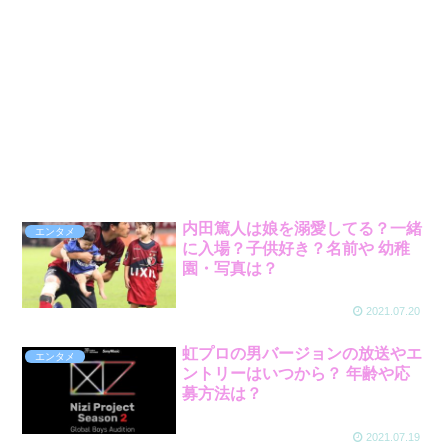
内田篤人は娘を溺愛してる？一緒
エンタメ
に入場？子供好き？名前や 幼稚
園・写真は？
2021.07.20
虹プロの男バージョンの放送やエ
エンタメ
ントリーはいつから？ 年齢や応
募方法は？
2021.07.19