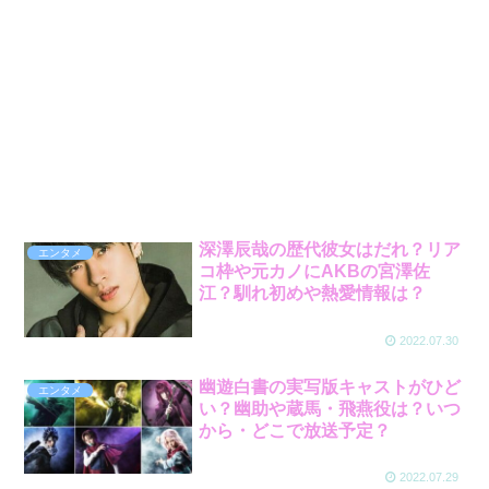
深澤辰哉の歴代彼女はだれ？リア
エンタメ
コ枠や元カノにAKBの宮澤佐
江？馴れ初めや熱愛情報は？
2022.07.30
幽遊白書の実写版キャストがひど
エンタメ
い？幽助や蔵馬・飛燕役は？いつ
から・どこで放送予定？
2022.07.29