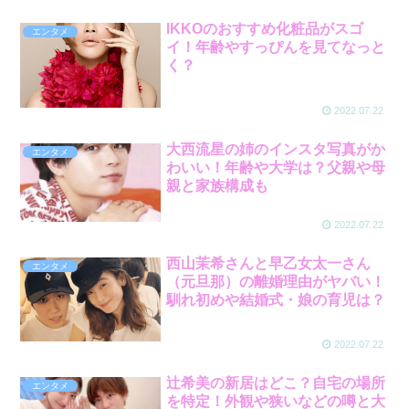
IKKOのおすすめ化粧品がスゴ
エンタメ
イ！年齢やすっぴんを見てなっと
く？
2022.07.22
大西流星の姉のインスタ写真がか
エンタメ
わいい！年齢や大学は？父親や母
親と家族構成も
2022.07.22
西山茉希さんと早乙女太一さん
エンタメ
（元旦那）の離婚理由がヤバい！
馴れ初めや結婚式・娘の育児は？
2022.07.22
辻希美の新居はどこ？自宅の場所
エンタメ
を特定！外観や狭いなどの噂と大