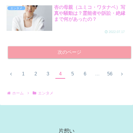
杏の母親（ユミコ・ワタナベ）写
エンタメ
真や騒動は？霊能者や訴訟・絶縁
まで何があったの？
2022.07.17
次のページ
1
2
3
4
5
6
…
56
ホーム
エンタメ
片想い