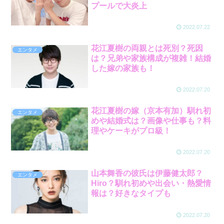
プールで大炎上
2022.07.22
花江夏樹の両親とは死別？死因
エンタメ
は？兄弟や家族構成が複雑！結婚
した嫁の家族も！
2022.07.20
花江夏樹の嫁（京本有加）馴れ初
エンタメ
めや結婚式は？画像や仕事も？料
理やケーキがプロ級！
2022.07.20
山本舞香の彼氏は伊藤健太郎？
エンタメ
Hiro？馴れ初めや出会い・熱愛情
報は？好きなタイプも
2022.07.20