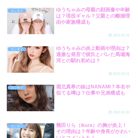
ゆうちゃみの母親の顔画像や年齢
エンタメ
は？現役ギャル？父親との離婚理
由や家族構成も
2022.03.31
ゆうちゃみの炎上動画や理由は？
エンタメ
過激な発言で彼氏とバレた馬場海
河との馴れ初めは？
2022.03.31
堀北真希の妹はNANAMI？本名や
エンタメ
似てる噂は？仕事や兄弟構成も
2022.03.30
幾田りら（ikura）の胸が炎上！
エンタメ
その理由は？年齢や身長がかわい
いとコメントも！