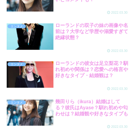
2022.03.30
ローランドの双子の妹の画像や名
エンタメ
前は？大学など学歴や溺愛すぎて
絶縁状態？
2022.03.30
ローランドの彼女は足立梨花？馴
エンタメ
れ初めや関係は？恋愛への格言や
好きなタイプ・結婚観は？
2022.03.30
幾田りら（ikura）結婚はして
エンタメ
る？彼氏はAyase？馴れ初めや匂
わせは？結婚観や好きなタイプも
2022.03.30