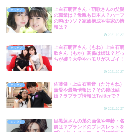
上白石萌音さん・萌歌さんの父親
エンタメ
の職業は？母親も日本人？ハーフ
の噂はウソ？家族構成や実家の情
報は？
2021.10.27
上白石萌音さん（もね）上白石萌
エンタメ
歌さん（もか）関係は姉妹？どっ
ちが姉？大学やハモリがスゴイ！
2021.10.27
佐藤健・上白石萌音（たけもね）
エンタメ
熱愛や最新情報は？その後は結
婚？ラブラブ情報はTwitterで？
2021.10.27
目黒蓮さんの弟の画像や年齢・名
エンタメ
前は？ブランドのブレスレットを