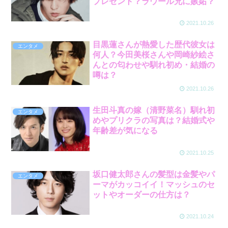
プレゼント？ラウール兄に嫉妬？
2021.10.26
目黒蓮さんが熱愛した歴代彼女は
エンタメ
何人？今田美桜さんや岡崎紗絵さ
んとの匂わせや馴れ初め・結婚の
噂は？
2021.10.26
生田斗真の嫁（清野菜名）馴れ初
エンタメ
めやプリクラの写真は？結婚式や
年齢差が気になる
2021.10.25
坂口健太郎さんの髪型は金髪やパ
エンタメ
ーマがカッコイイ！マッシュのセ
ットやオーダーの仕方は？
2021.10.24