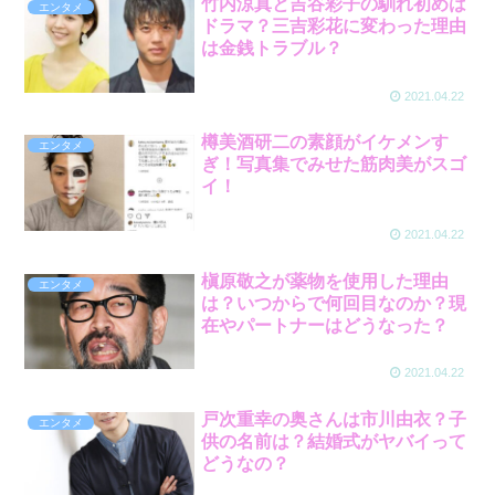
竹内涼真と吉谷彩子の馴れ初めは
エンタメ
ドラマ？三吉彩花に変わった理由
は金銭トラブル？
2021.04.22
樽美酒研二の素顔がイケメンす
エンタメ
ぎ！写真集でみせた筋肉美がスゴ
イ！
2021.04.22
槇原敬之が薬物を使用した理由
エンタメ
は？いつからで何回目なのか？現
在やパートナーはどうなった？
2021.04.22
戸次重幸の奥さんは市川由衣？子
エンタメ
供の名前は？結婚式がヤバイって
どうなの？