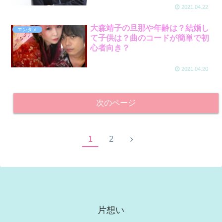
2021.04.22
大森靖子の旦那や年齢は？結婚し
エンタメ
て子供は？曲のコードが簡単で初
心者向き？
2021.04.20
次のページ
1
2
片想い