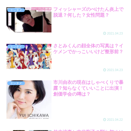
フィッシャーズのぺけたん炎上で
エンタメ
脱退？何した？女性問題？
2021.04.23
さとみくんの顔全体の写真は？イ
エンタメ
ケメンでかっこいいけど整形前？
2021.04.23
市川由衣の現在はしゃべくりで暴
エンタメ
露？知らなくていいことに出演！
創価学会の噂は？
2021.04.22