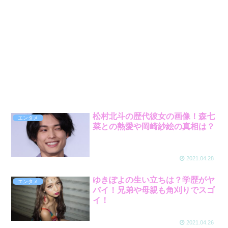
松村北斗の歴代彼女の画像！森七
エンタメ
菜との熱愛や岡崎紗絵の真相は？
2021.04.28
ゆきぽよの生い立ちは？学歴がヤ
エンタメ
バイ！兄弟や母親も角刈りでスゴ
イ！
2021.04.26